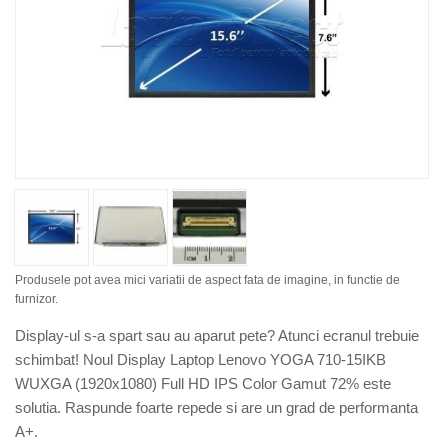
Produsele pot avea mici variatii de aspect fata de imagine, in functie de
furnizor.
Display-ul s-a spart sau au aparut pete? Atunci ecranul trebuie
schimbat! Noul Display Laptop Lenovo YOGA 710-15IKB
WUXGA (1920x1080) Full HD IPS Color Gamut 72% este
solutia. Raspunde foarte repede si are un grad de performanta
A+.