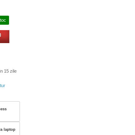
stoc
m
n 15 zile
tur
less
ra laptop