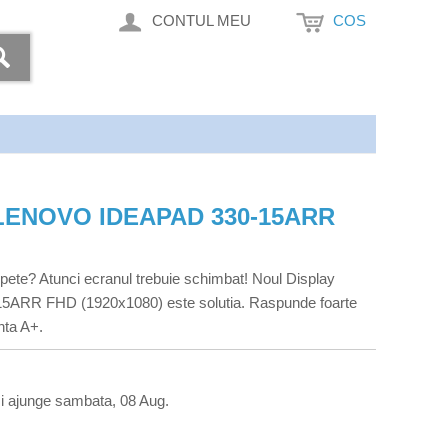
CONTUL MEU
COS
LENOVO IDEAPAD 330-15ARR
 pete? Atunci ecranul trebuie schimbat! Noul Display
5ARR FHD (1920x1080) este solutia. Raspunde foarte
nta A+.
i ajunge sambata, 08 Aug.