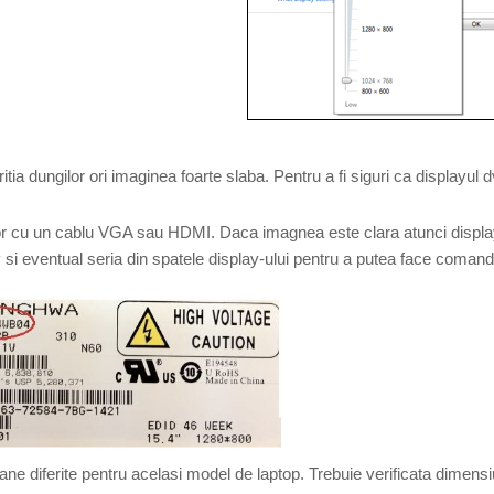
tia dungilor ori imaginea foarte slaba. Pentru a fi siguri ca displayul d
zor cu un cablu VGA sau HDMI. Daca imagnea este clara atunci display-ul
y si eventual seria din spatele display-ului pentru a putea face comand
ane diferite pentru acelasi model de laptop. Trebuie verificata dimensiu