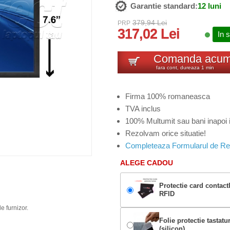
Garantie standard:
12 luni
379,94 Lei
PRP
317,02 Lei
In 
Comanda acu
fara cont, dureaza 1 min
Firma 100% romaneasca
TVA inclus
100% Multumit sau bani inapoi i
Rezolvam orice situatie!
Completeaza Formularul de Re
ALEGE CADOU
Protectie card contact
RFID
e furnizor.
Folie protectie tastatu
(silicon)